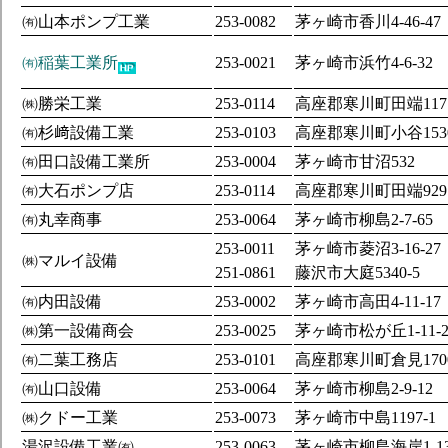
㈲山本ポンプ工業
253-0082
茅ヶ崎市香川4-46-47
㈲稲葉工業所
253-0021
茅ヶ崎市浜竹4-6-32
㈱勝栄工業
253-0114
高座郡寒川町田端117
㈲杉﨑設備工業
253-0103
高座郡寒川町小谷153
㈲田口設備工業所
253-0004
茅ヶ崎市甘沼532
㈲大石ポンプ店
253-0114
高座郡寒川町田端929
㈲丸幸商事
253-0064
茅ヶ崎市柳島2-7-65
253-0011
茅ヶ崎市菱沼3-16-27
㈱マルイ設備
251-0861
藤沢市大庭5340-5
㈲内田設備
253-0002
茅ヶ崎市高田4-11-17
㈱第一設備商会
253-0025
茅ヶ崎市松が丘1-11-
㈲二葉工務店
253-0101
高座郡寒川町倉見170
㈲山口設備
253-0064
茅ヶ崎市柳島2-9-12
㈱クドー工業
253-0073
茅ヶ崎市中島1197-1
湯沢設備工業㈲
253-0063
茅ヶ崎市柳島海岸1-1