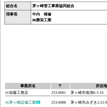
組合名
茅ヶ崎管工事業協同組合
理事長
中内 靖修
㈱勝栄工業
事業所名
〒
所在
㈲加藤工務店
253-0061
茅ヶ崎市南湖6-3-16
㈱茅ヶ崎設備工業
253-0088
茅ヶ崎市みずき2-21-