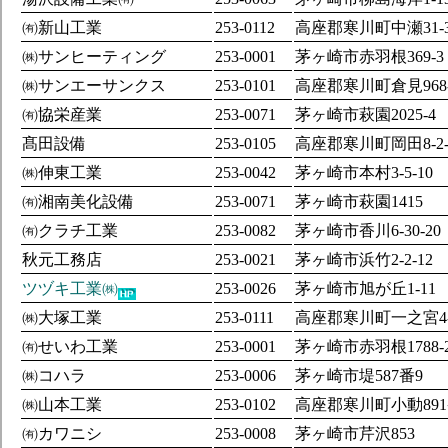
㈲新山工業
253-0112
高座郡寒川町中瀬31-3
㈱サンヒーティング
253-0001
茅ヶ崎市赤羽根369-3
㈱サンエーサンクス
253-0101
高座郡寒川町倉見968-
㈲協栄産業
253-0071
茅ヶ崎市萩園2025-4
髙田設備
253-0105
高座郡寒川町岡田8-2-
㈱伸東工業
253-0042
茅ヶ崎市本村3-5-10
㈲湘南美化設備
253-0071
茅ヶ崎市萩園1415
㈲クラチ工業
253-0082
茅ヶ崎市香川6-30-20
秋元工務店
253-0021
茅ヶ崎市浜竹2-2-12
ツヅキ工業㈱
253-0026
茅ヶ崎市旭が丘1-11
㈱大塚工業
253-0111
高座郡寒川町一之宮4-1
㈲せいわ工業
253-0001
茅ヶ崎市赤羽根1788-
㈱コハラ
253-0006
茅ヶ崎市堤587番9
㈱山本工業
253-0102
高座郡寒川町小動891
㈲カワニシ
253-0008
茅ヶ崎市芹沢853