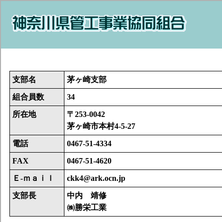
支部名
茅ヶ崎支部
組合員数
34
所在地
〒253-0042
茅ヶ崎市本村4-5-27
電話
0467-51-4334
FAX
0467-51-4620
Ｅ-ｍａｉｌ
ckk4@ark.ocn.jp
支部長
中内 靖修
㈱勝栄工業